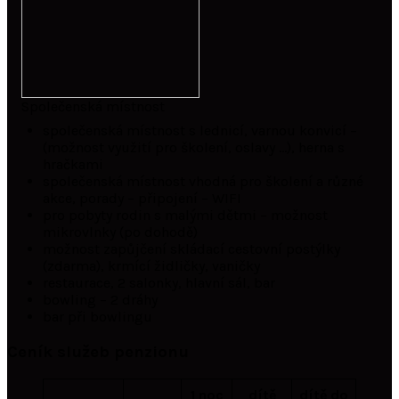
Společenská místnost
společenská místnost s lednicí, varnou konvicí –
(možnost využití pro školení, oslavy …), herna s
hračkami
společenská místnost vhodná pro školení a různé
akce, porady – připojení – WIFI
pro pobyty rodin s malými dětmi – možnost
mikrovlnky (po dohodě)
možnost zapůjčení skládací cestovní postýlky
(zdarma), krmící židličky, vaničky
restaurace, 2 salonky, hlavní sál, bar
bowling – 2 dráhy
bar při bowlingu
Ceník služeb penzionu
1 noc
dítě
dítě do