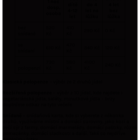
1 noc
dítě
do 4
4 let
dosp.
4-12
let na
bez
osoba
let
lůžku
lůžka
bez
520
410
290 Kč
0 Kč
snídaně
Kč
Kč
se
470
610 Kč
340 Kč
120 Kč
snídaní
Kč
s
730
580
4100
240 Kč
polopenzí
Kč
Kč
Kč
Klasická polopenze
– výběr ze 2 druhů jídel
Rozšířená polopenze
– výběr z 10 jídel, kde najdete i
vegetariánská jídla, saláty, minutková jídla – brzy
doplníme odkaz na tyto večeře
Snídaně
– snídaňová karta, kde si vyberete z několika
druhů, využíváme místní a domácí suroviny, jako kozí a
ovčí sýr z farmy, domácí marmelády, domácí paštiky, různé
pomazánky, domácí sladkosti a další. Také co nejdříve
doplním i fotky.