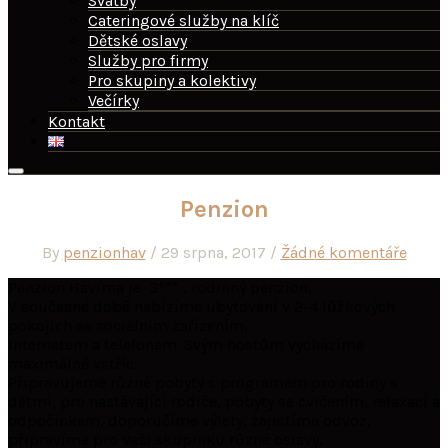
Svatby
Cateringové služby na klíč
Dětské oslavy
Služby pro firmy
Pro skupiny a kolektivy
Večírky
Kontakt
Penzion
By
penzionhav
/
29 srpna, 2017
/
Žádné komentáře
Penzion Havírna je 3*** , rodinný penzion.
V současné době nabízíme ubytování v 2-4 lůžkových
pokojích se sociálním zařízením,
internetem a telefonem. Svým hostům vycházíme
maximálně vstříc.
Připravujeme různé pobyty s programem pro rodiny s
dětmi, pro nastávající rodiče, pobyty se cvičením, relaxací a
odpočinkem, doporučíme výlety, zajistíme odvoz,
připravíme pro Vaši skupinku různé oslavy,