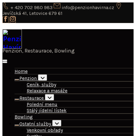
Skip
+ 420 702 980 983
info@penzionhavirna.cz
to
Jevíčská 41, Letovice 679 61
content
Penzion, Restaurace, Bowling
Home
Penzion
Ceník, služby
Relaxace a masáže
Restaurace
Polední menu
Stálý jídelní lístek
Bowling
Ostatní služby
Venkovní obřady