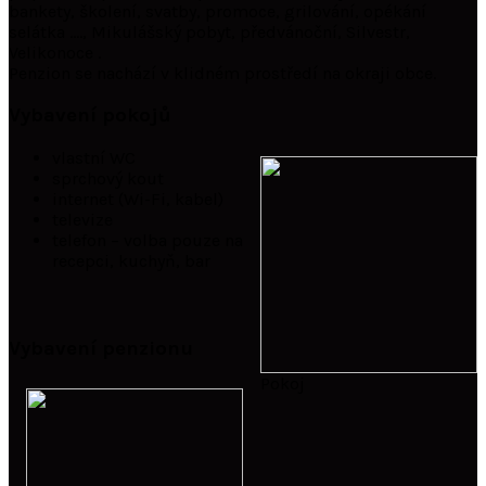
bankety, školení, svatby, promoce, grilování, opékání
selátka …., Mikulášský pobyt, předvánoční, Silvestr,
Velikonoce .
Penzion se nachází v klidném prostředí na okraji obce.
Vybavení pokojů
vlastní WC
sprchový kout
internet (Wi-Fi, kabel)
televize
telefon – volba pouze na
recepci, kuchyň, bar
Vybavení penzionu
Pokoj