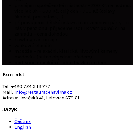
pronájem společenské místnosti – 200 Kč na hodinu,
více jak 3h – 500 Kč, celý den – 700 Kč (oslavy,
školení, prezentace, …)
připravujeme dětské oslavy a narozeninové párty – u
nás v penzionu, přijedeme rádi i k Vám domů či na
zahradu – cena dohodou
bowlingové turnaje
venkovní ohniště
masáže
– relaxační, klasická, lávovými kameny,
medová – (nutno objednat předem)
pedikúra, manikúra
– objednávka předem
Kontakt
Tel: +420 724 343 777
Mail:
info@restauracehavirna.cz
Adresa: Jevíčská 41, Letovice 679 61
Jazyk
Čeština
English